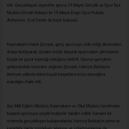
etti. Gerçekleşen ziyarette ayrıca 19 Mayıs Gençlik ve Spor İlçe
Müdürü Emrah Kalaycı ile 19 Mayıs Engiz Spor Kulübü
Antrenörü Erol Demir de hazır bulundu.
Kaymakam Haluk Şimşek, genç sporcuyu elde ettiği dereceden
dolayı kutlayarak, ilçeden böyle başarılı sporcuların çıkmasının
büyük bir gurur kaynağı olduğunu belirtti. Sporun gençlerin
gelişimindeki önemine değinen Şimşek, Hamza Bektaş’ın
ilerleyen yıllarda daha büyük başarılara imza atacağına
inandığını ifade etti.
İlçe Milli Eğitim Müdürü, Kaymakam ve Okul Müdürü tarafından
başarılı sporcuya çeşitli hediyeler takdim edildi. Samimi bir
ortamda gerçekleşen buluşmalarda, Hamza Bektaş’ın azmi ve
kararlılığı takdir toplarken, ailesine ve öğretmenlerine de