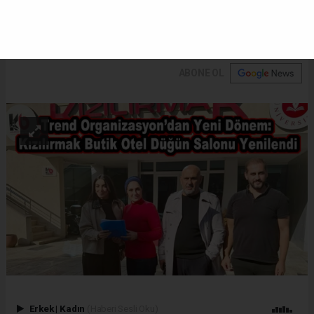
olan mekan, modern tasarımı ve deneyimli işletme
kadrosuyla dikkat çekiyor.
ABONE OL
Erkek
|
Kadın
(Haberi Sesli Oku)