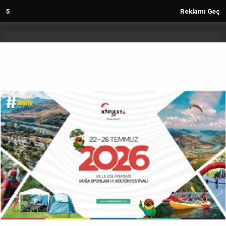
deneme
4
Reklamı Geç
bonusu
veren
siteler
deneme
Anasayfa
Kültür-Sanat
bonusu
Trend Organizasyon’dan Yeni
2023
Dönem: Kızılırmak Butik Otel Düğün
deneme
bonusu
Salonu Yenilendi
veren
siteler
KÜLTÜR-SANAT
29.10.2025 - 11:43, Güncelleme: 29.10.2025 - 11:48
18361+ kez okundu.
19 Mayıs’ta etkinlik sektörüne güçlü bir giriş yapan
Trend Organizasyon, Kızılırmak Butik Otel Düğün
Salonu’nu yenileyerek hizmete sundu. Artık “Trend
Düğün&Davet Salonu” adıyla faaliyet gösterecek