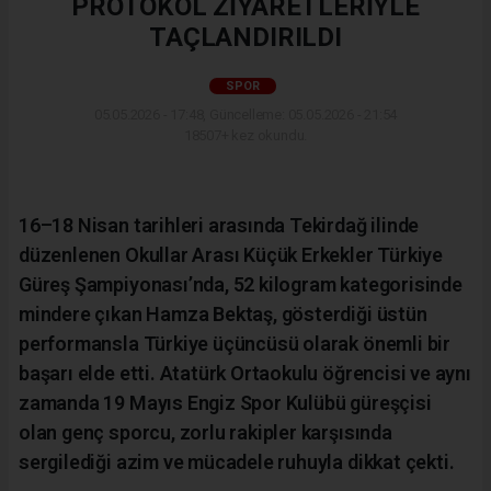
PROTOKOL ZİYARETLERİYLE
TAÇLANDIRILDI
SPOR
05.05.2026 - 17:48, Güncelleme: 05.05.2026 - 21:54
18507+ kez okundu.
16–18 Nisan tarihleri arasında Tekirdağ ilinde
düzenlenen Okullar Arası Küçük Erkekler Türkiye
Güreş Şampiyonası’nda, 52 kilogram kategorisinde
mindere çıkan Hamza Bektaş, gösterdiği üstün
performansla Türkiye üçüncüsü olarak önemli bir
başarı elde etti. Atatürk Ortaokulu öğrencisi ve aynı
zamanda 19 Mayıs Engiz Spor Kulübü güreşçisi
olan genç sporcu, zorlu rakipler karşısında
sergilediği azim ve mücadele ruhuyla dikkat çekti.