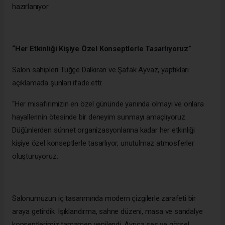
hazırlanıyor.
“Her Etkinliği Kişiye Özel Konseptlerle Tasarlıyoruz”
Salon sahipleri Tuğçe Dalkıran ve Şafak Ayvaz, yaptıkları
açıklamada şunları ifade etti:
“Her misafirimizin en özel gününde yanında olmayı ve onlara
hayallerinin ötesinde bir deneyim sunmayı amaçlıyoruz.
Düğünlerden sünnet organizasyonlarına kadar her etkinliği
kişiye özel konseptlerle tasarlıyor, unutulmaz atmosferler
oluşturuyoruz.
Salonumuzun iç tasarımında modern çizgilerle zarafeti bir
araya getirdik. Işıklandırma, sahne düzeni, masa ve sandalye
konseptlerimiz tamamen yenilendi. Ayrıca ses ve görsel