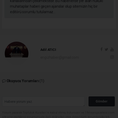
kanallarından çekilmektedir. Bu haberlerde yer alan hukuki
muhataplar haberi geçen ajanslar olup sitemizin hiç bir
editörü sorumlu tutulamaz...
Adil ATICI
engizhaber@gmail.com
Okuyucu Yorumları
(1)
Gönder
Yorum yazarak Topluluk Kuralları’nı kabul etmiş bulunuyor ve 19mayisgazetesi.com
sitesine yaptığınız yorumunuzla ilgili doğrudan veya dolaylı tüm sorumluluğu tek