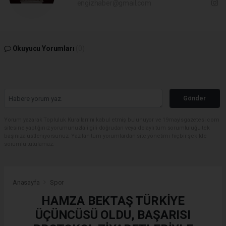
engizhaber@gmail.com
Okuyucu Yorumları
(0)
Gönder
Yorum yazarak Topluluk Kuralları’nı kabul etmiş bulunuyor ve 19mayisgazetesi.com
sitesine yaptığınız yorumunuzla ilgili doğrudan veya dolaylı tüm sorumluluğu tek
başınıza üstleniyorsunuz. Yazılan tüm yorumlardan site yönetimi hiçbir şekilde
sorumlu tutulamaz.
Anasayfa
Spor
HAMZA BEKTAŞ TÜRKİYE
ÜÇÜNCÜSÜ OLDU, BAŞARISI