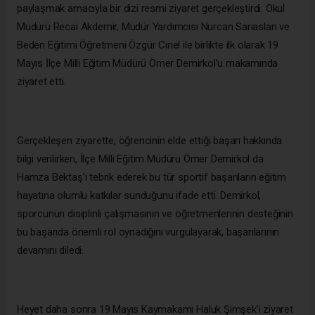
paylaşmak amacıyla bir dizi resmi ziyaret gerçekleştirdi. Okul
Müdürü Recai Akdemir, Müdür Yardımcısı Nurcan Sarıaslan ve
Beden Eğitimi Öğretmeni Özgür Cinel ile birlikte ilk olarak 19
Mayıs İlçe Milli Eğitim Müdürü Ömer Demirkol’u makamında
ziyaret etti.
Gerçekleşen ziyarette, öğrencinin elde ettiği başarı hakkında
bilgi verilirken, İlçe Milli Eğitim Müdürü Ömer Demirkol da
Hamza Bektaş’ı tebrik ederek bu tür sportif başarıların eğitim
hayatına olumlu katkılar sunduğunu ifade etti. Demirkol,
sporcunun disiplinli çalışmasının ve öğretmenlerinin desteğinin
bu başarıda önemli rol oynadığını vurgulayarak, başarılarının
devamını diledi.
Heyet daha sonra 19 Mayıs Kaymakamı Haluk Şimşek’i ziyaret