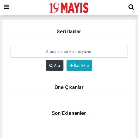
deneme
bonusu
veren
siteler
deneme
Seri İlanlar
bonusu
2023
deneme
bonusu
veren
Ara
İlan Ekle
siteler
Öne Çıkanlar
Son Eklenenler