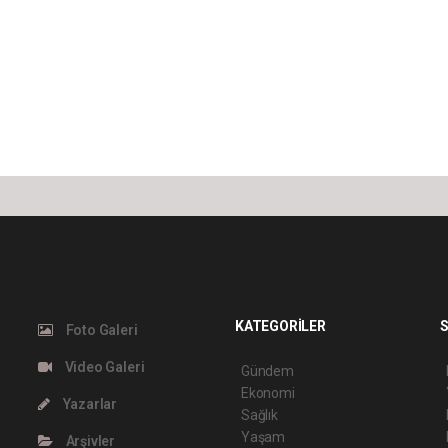
KATEGORİLER
S
Foto Galeri
Video Galeri
Gündem
Ekonomi
Yazarlar
Sağlık
Yaşam
Arşivler