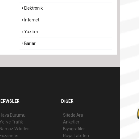
Elektronik
İnternet
Yazılım
Barlar
ERVİSLER
DİĞER
Hava Durumu
Sitede Ara
Yol ve Trafik
Anketler
Namaz Vakitleri
Biyografiler
Eczaneler
Rüya Tabirleri