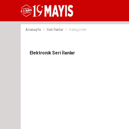
deneme
bonusu
veren
siteler
deneme
Anasayfa
Seri İlanlar
Kategoriler
bonusu
2023
deneme
bonusu
Elektronik Seri İlanlar
veren
siteler