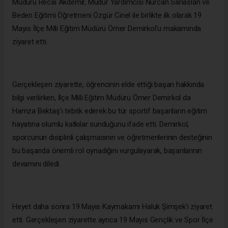
Müdürü Recai Akdemir, Müdür Yardımcısı Nurcan Sarıaslan ve
Beden Eğitimi Öğretmeni Özgür Cinel ile birlikte ilk olarak 19
Mayıs İlçe Milli Eğitim Müdürü Ömer Demirkol’u makamında
ziyaret etti.
Gerçekleşen ziyarette, öğrencinin elde ettiği başarı hakkında
bilgi verilirken, İlçe Milli Eğitim Müdürü Ömer Demirkol da
Hamza Bektaş’ı tebrik ederek bu tür sportif başarıların eğitim
hayatına olumlu katkılar sunduğunu ifade etti. Demirkol,
sporcunun disiplinli çalışmasının ve öğretmenlerinin desteğinin
bu başarıda önemli rol oynadığını vurgulayarak, başarılarının
devamını diledi.
Heyet daha sonra 19 Mayıs Kaymakamı Haluk Şimşek’i ziyaret
etti. Gerçekleşen ziyarette ayrıca 19 Mayıs Gençlik ve Spor İlçe