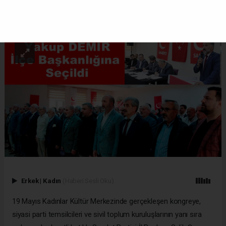
ABONE OL
Erkek
|
Kadın
(Haberi Sesli Oku)
19 Mayıs Kadınlar Kültür Merkezinde gerçekleşen kongreye,
siyasi parti temsilcileri ve sivil toplum kuruluşlarının yanı sıra