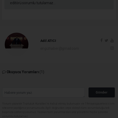
editörü sorumlu tutulamaz...
Adil ATICI
engizhaber@gmail.com
Okuyucu Yorumları
(1)
Gönder
Yorum yazarak Topluluk Kuralları’nı kabul etmiş bulunuyor ve 19mayisgazetesi.com
sitesine yaptığınız yorumunuzla ilgili doğrudan veya dolaylı tüm sorumluluğu tek
başınıza üstleniyorsunuz. Yazılan tüm yorumlardan site yönetimi hiçbir şekilde
sorumlu tutulamaz.