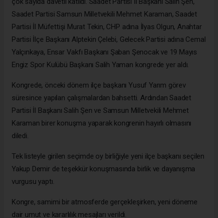
çok sayıda davetli katıldı. Saadet Partisi İl Başkanı Salih Şen,
Saadet Partisi Samsun Milletvekili Mehmet Karaman, Saadet
Partisi İl Müfettişi Murat Tekin, CHP adına İlyas Olgun, Anahtar
Partisi İlçe Başkanı Alptekin Çelebi, Gelecek Partisi adına Cemal
Yalçınkaya, Ensar Vakfı Başkanı Şaban Şenocak ve 19 Mayıs
Engiz Spor Kulübü Başkanı Salih Yaman kongrede yer aldı.
Kongrede, önceki dönem ilçe başkanı Yusuf Yarım görev
süresince yapılan çalışmalardan bahsetti. Ardından Saadet
Partisi İl Başkanı Salih Şen ve Samsun Milletvekili Mehmet
Karaman birer konuşma yaparak kongrenin hayırlı olmasını
diledi.
Tek listeyle girilen seçimde oy birliğiyle yeni ilçe başkanı seçilen
Yakup Demir de teşekkür konuşmasında birlik ve dayanışma
vurgusu yaptı.
Kongre, samimi bir atmosferde gerçekleşirken, yeni döneme
dair umut ve kararlılık mesajları verildi.