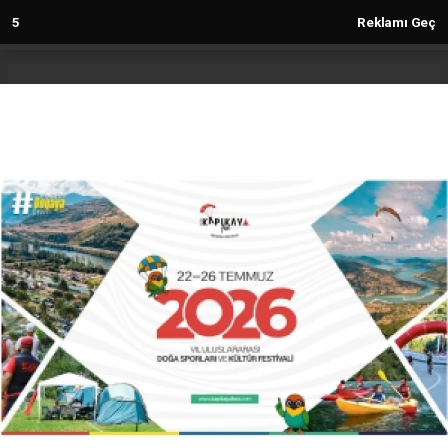
deneme
5
Reklamı Geç
bonusu
veren
siteler
deneme
Anasayfa
Siyaset
bonusu
Yakup Demir 19 Mayıs İlçe
2023
Başkanlığına Seçildi
deneme
bonusu
veren
SIYASET
siteler
31.05.2025 - 18:48, Güncelleme: 31.05.2025 - 18:48
25315+ kez okundu.
Saadet Partisi 19 Mayıs 8. Olağan Kongresi yoğun
katılımla gerçekleştirildi. Tek listeyle girilen
seçimde Yakup Demir, ilçe başkanlığı görevine
seçildi.