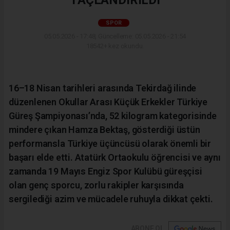
TAÇLANDIRILDI
SPOR
05.05.2026 - 17:48, Güncelleme: 05.05.2026 - 21:54
18542+ kez okundu.
16–18 Nisan tarihleri arasında Tekirdağ ilinde
düzenlenen Okullar Arası Küçük Erkekler Türkiye
Güreş Şampiyonası’nda, 52 kilogram kategorisinde
mindere çıkan Hamza Bektaş, gösterdiği üstün
performansla Türkiye üçüncüsü olarak önemli bir
başarı elde etti. Atatürk Ortaokulu öğrencisi ve aynı
zamanda 19 Mayıs Engiz Spor Kulübü güreşçisi
olan genç sporcu, zorlu rakipler karşısında
sergilediği azim ve mücadele ruhuyla dikkat çekti.
ABONE OL