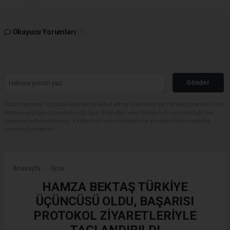
Okuyucu Yorumları
(0)
Gönder
Yorum yazarak Topluluk Kuralları’nı kabul etmiş bulunuyor ve 19mayisgazetesi.com
sitesine yaptığınız yorumunuzla ilgili doğrudan veya dolaylı tüm sorumluluğu tek
başınıza üstleniyorsunuz. Yazılan tüm yorumlardan site yönetimi hiçbir şekilde
sorumlu tutulamaz.
Anasayfa
Spor
HAMZA BEKTAŞ TÜRKİYE
ÜÇÜNCÜSÜ OLDU, BAŞARISI
PROTOKOL ZİYARETLERİYLE