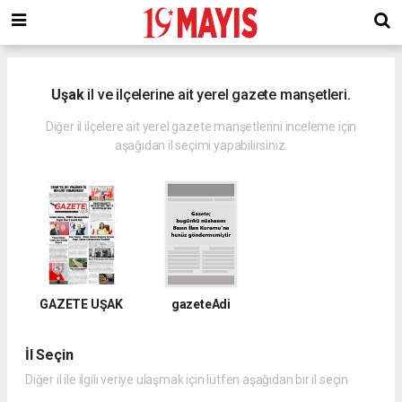
deneme
bonusu
veren
siteler
deneme
Uşak
il ve ilçelerine ait yerel gazete manşetleri.
bonusu
2023
Diğer il ilçelere ait yerel gazete manşetlerini inceleme için
deneme
aşağıdan il seçimi yapabilirsiniz.
bonusu
veren
siteler
GAZETE UŞAK
gazeteAdi
İl Seçin
Diğer il ile ilgili veriye ulaşmak için lütfen aşağıdan bir il seçin