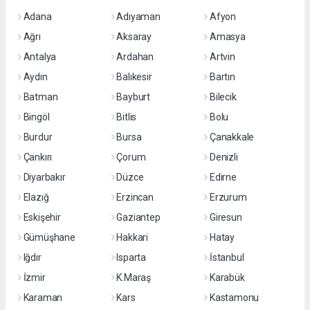
Adana
Adıyaman
Afyon
Ağrı
Aksaray
Amasya
Antalya
Ardahan
Artvin
Aydın
Balıkesir
Bartın
Batman
Bayburt
Bilecik
Bingöl
Bitlis
Bolu
Burdur
Bursa
Çanakkale
Çankırı
Çorum
Denizli
Diyarbakır
Düzce
Edirne
Elazığ
Erzincan
Erzurum
Eskişehir
Gaziantep
Giresun
Gümüşhane
Hakkari
Hatay
Iğdır
Isparta
İstanbul
İzmir
K.Maraş
Karabük
Karaman
Kars
Kastamonu