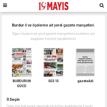
deneme
bonusu
veren
siteler
deneme
Burdur
il ve ilçelerine ait yerel gazete manşetleri.
bonusu
2023
Diğer il ilçelere ait yerel gazete manşetlerini inceleme için
deneme
aşağıdan il seçimi yapabilirsiniz.
bonusu
veren
siteler
BURDURUN
SES 15
gazeteAdi
GÜCÜ
İl Seçin
Diğer il ile ilgili veriye ulaşmak için lütfen aşağıdan bir il seçin