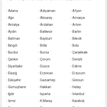
Adana
Adıyaman
Afyon
Ağrı
Aksaray
Amasya
Antalya
Ardahan
Artvin
Aydın
Balıkesir
Bartın
Batman
Bayburt
Bilecik
Bingöl
Bitlis
Bolu
Burdur
Bursa
Çanakkale
Çankırı
Çorum
Denizli
Diyarbakır
Düzce
Edirne
Elazığ
Erzincan
Erzurum
Eskişehir
Gaziantep
Giresun
Gümüşhane
Hakkari
Hatay
Iğdır
Isparta
İstanbul
İzmir
K.Maraş
Karabük