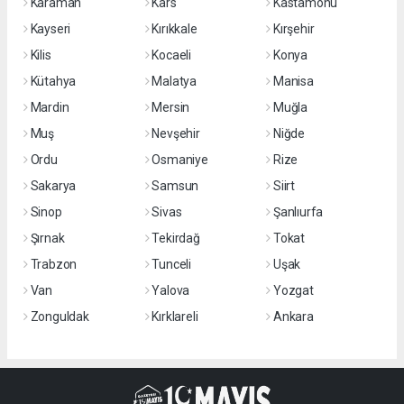
Karaman
Kars
Kastamonu
Kayseri
Kırıkkale
Kırşehir
Kilis
Kocaeli
Konya
Kütahya
Malatya
Manisa
Mardin
Mersin
Muğla
Muş
Nevşehir
Niğde
Ordu
Osmaniye
Rize
Sakarya
Samsun
Siirt
Sinop
Sivas
Şanlıurfa
Şırnak
Tekirdağ
Tokat
Trabzon
Tunceli
Uşak
Van
Yalova
Yozgat
Zonguldak
Kırklareli
Ankara