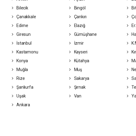
Bilecik
Bingöl
Bit
Çanakkale
Çankırı
Ç
Edirne
Elazığ
Er
Giresun
Gümüşhane
Ha
İstanbul
İzmir
K.
Kastamonu
Kayseri
Kı
Konya
Kütahya
Ma
Muğla
Muş
Ne
Rize
Sakarya
S
Şanlıurfa
Şırnak
Te
Uşak
Van
Ya
Ankara