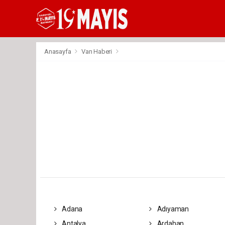
deneme
bonusu
veren
siteler
deneme
Anasayfa
Van Haberi
bonusu
2023
deneme
bonusu
veren
siteler
Adana
Adıyaman
Antalya
Ardahan