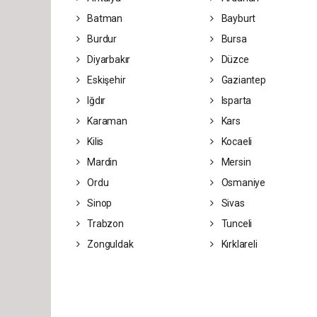
Batman
Bayburt
Burdur
Bursa
Diyarbakır
Düzce
Eskişehir
Gaziantep
Iğdır
Isparta
Karaman
Kars
Kilis
Kocaeli
Mardin
Mersin
Ordu
Osmaniye
Sinop
Sivas
Trabzon
Tunceli
Zonguldak
Kırklareli