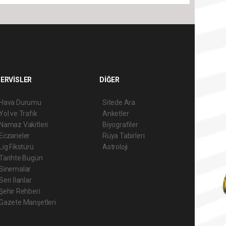
ERVİSLER
DİĞER
Hava Durumu
Sitede Ara
Yol ve Trafik
Anketler
Namaz Vakitleri
Biyografiler
Eczaneler
Rüya Tabirleri
Lig Fikstürü
Astroloji
Tarihte Bugün
Sinemalar
Seri İlanlar
Şehir Rehberi
Gazete Manşetleri