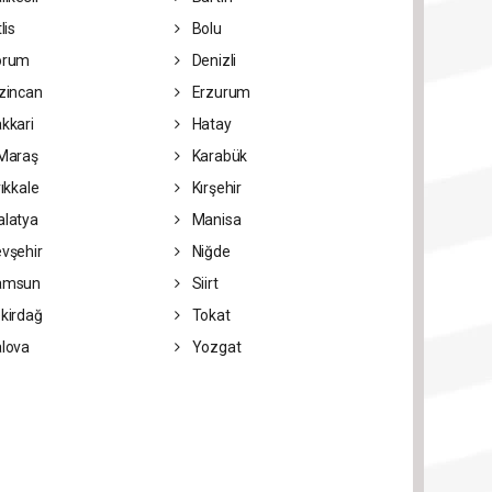
lis
Bolu
orum
Denizli
zincan
Erzurum
kkari
Hatay
Maraş
Karabük
rıkkale
Kırşehir
latya
Manisa
vşehir
Niğde
amsun
Siirt
kirdağ
Tokat
lova
Yozgat