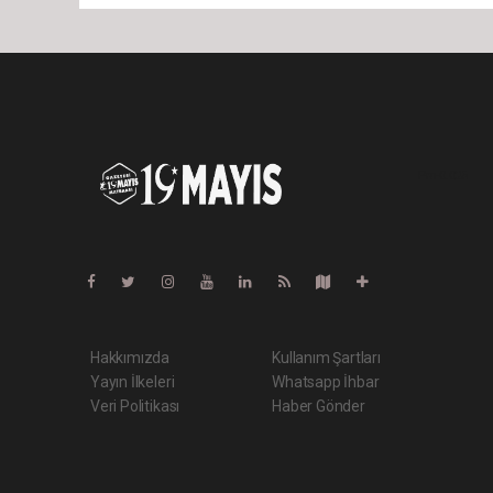
Pro-0.025
Hakkımızda
Kullanım Şartları
Yayın İlkeleri
Whatsapp İhbar
Veri Politikası
Haber Gönder