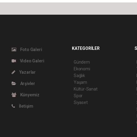
KATEGORİLER
S
Foto Galeri
Video Galeri
Gündem
Ekonomi
Yazarlar
Sağlık
Yaşam
Arşivler
Kültür-Sanat
Künyemiz
Spor
Siyaset
İletişim