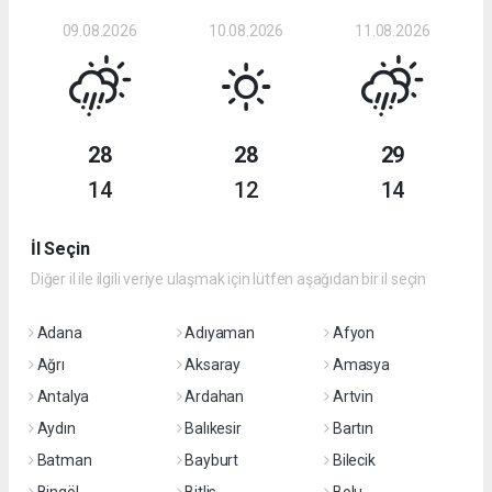
09.08.2026
10.08.2026
11.08.2026
28
28
29
14
12
14
İl Seçin
Diğer il ile ilgili veriye ulaşmak için lütfen aşağıdan bir il seçin
Adana
Adıyaman
Afyon
Ağrı
Aksaray
Amasya
Antalya
Ardahan
Artvin
Aydın
Balıkesir
Bartın
Batman
Bayburt
Bilecik