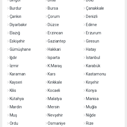
Bingöl
Bitlis
Bolu
Burdur
Bursa
Çanakkale
Çankırı
Çorum
Denizli
Diyarbakır
Düzce
Edirne
Elazığ
Erzincan
Erzurum
Eskişehir
Gaziantep
Giresun
Gümüşhane
Hakkari
Hatay
Iğdır
Isparta
İstanbul
İzmir
K.Maraş
Karabük
Karaman
Kars
Kastamonu
Kayseri
Kırıkkale
Kırşehir
Kilis
Kocaeli
Konya
Kütahya
Malatya
Manisa
Mardin
Mersin
Muğla
Muş
Nevşehir
Niğde
Ordu
Osmaniye
Rize