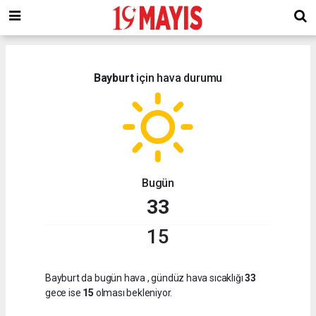
deneme
bonusu
veren
siteler
deneme
Bayburt
için hava durumu
bonusu
2023
deneme
bonusu
veren
siteler
Bugün
33
15
Bayburt da bugün hava
, gündüz hava sıcaklığı
33
gece ise
15
olması bekleniyor.