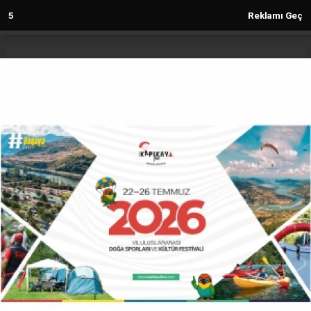
deneme
5
Reklamı Geç
bonusu
veren
siteler
deneme
Anasayfa
Gündem
bonusu
Cumhuriyet Bayramı’nda Anlamlı
2023
Program: Öğrencilerden Mevlid-i
deneme
bonusu
Şerif
veren
siteler
GÜNDEM
24.10.2025 - 17:20, Güncelleme: 24.10.2025 - 17:21
19121+ kez okundu.
29 Ekim Cumhuriyet Bayramı dolayısıyla 19 Mayıs
İlçesi Merkez Camii’nde anlamlı bir program
düzenlendi. 19 Mayıs Hamidiye Anadolu İmam
Hatip Lisesi öğrencileri tarafından