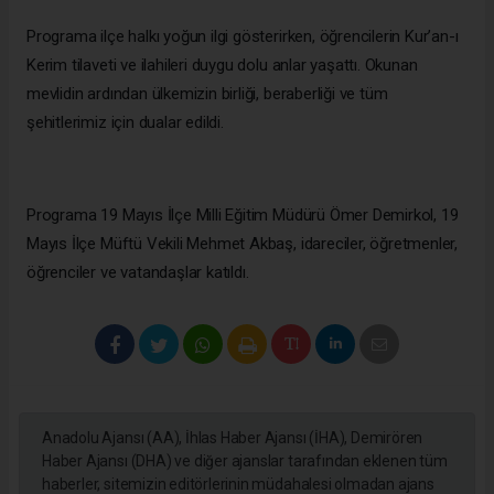
Programa ilçe halkı yoğun ilgi gösterirken, öğrencilerin Kur’an-ı
Kerim tilaveti ve ilahileri duygu dolu anlar yaşattı. Okunan
mevlidin ardından ülkemizin birliği, beraberliği ve tüm
şehitlerimiz için dualar edildi.
Programa 19 Mayıs İlçe Milli Eğitim Müdürü Ömer Demirkol, 19
Mayıs İlçe Müftü Vekili Mehmet Akbaş, idareciler, öğretmenler,
öğrenciler ve vatandaşlar katıldı.
Anadolu Ajansı (AA), İhlas Haber Ajansı (İHA), Demirören
Haber Ajansı (DHA) ve diğer ajanslar tarafından eklenen tüm
haberler, sitemizin editörlerinin müdahalesi olmadan ajans