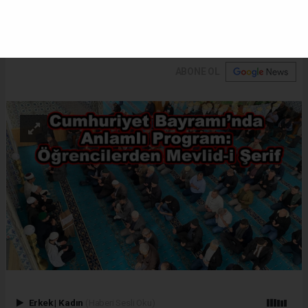
Cumhuriyetimizin 102. yılı vesilesiyle Mevlid-i Şerif
okutuldu.
ABONE OL
Erkek
|
Kadın
(Haberi Sesli Oku)