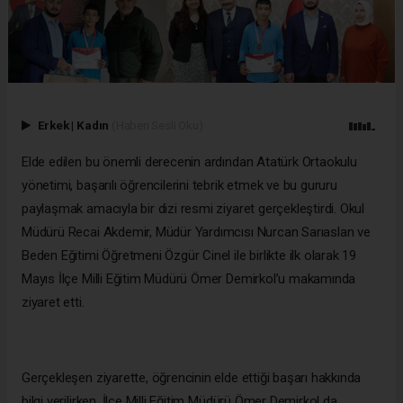
Erkek
|
Kadın
(Haberi Sesli Oku)
Elde edilen bu önemli derecenin ardından Atatürk Ortaokulu
yönetimi, başarılı öğrencilerini tebrik etmek ve bu gururu
paylaşmak amacıyla bir dizi resmi ziyaret gerçekleştirdi. Okul
Müdürü Recai Akdemir, Müdür Yardımcısı Nurcan Sarıaslan ve
Beden Eğitimi Öğretmeni Özgür Cinel ile birlikte ilk olarak 19
Mayıs İlçe Milli Eğitim Müdürü Ömer Demirkol’u makamında
ziyaret etti.
Gerçekleşen ziyarette, öğrencinin elde ettiği başarı hakkında
bilgi verilirken, İlçe Milli Eğitim Müdürü Ömer Demirkol da