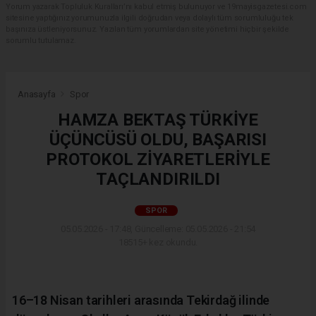
Yorum yazarak Topluluk Kuralları’nı kabul etmiş bulunuyor ve 19mayisgazetesi.com
sitesine yaptığınız yorumunuzla ilgili doğrudan veya dolaylı tüm sorumluluğu tek
başınıza üstleniyorsunuz. Yazılan tüm yorumlardan site yönetimi hiçbir şekilde
sorumlu tutulamaz.
Anasayfa
Spor
HAMZA BEKTAŞ TÜRKİYE
ÜÇÜNCÜSÜ OLDU, BAŞARISI
PROTOKOL ZİYARETLERİYLE
TAÇLANDIRILDI
SPOR
05.05.2026 - 17:48, Güncelleme: 05.05.2026 - 21:54
18515+ kez okundu.
16–18 Nisan tarihleri arasında Tekirdağ ilinde