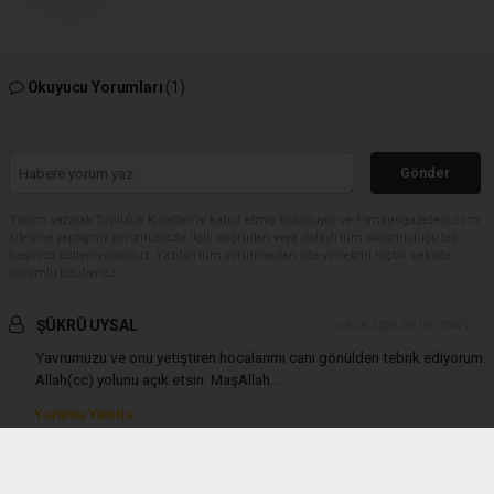
Okuyucu Yorumları
(1)
Gönder
Yorum yazarak Topluluk Kuralları’nı kabul etmiş bulunuyor ve 19mayisgazetesi.com
sitesine yaptığınız yorumunuzla ilgili doğrudan veya dolaylı tüm sorumluluğu tek
başınıza üstleniyorsunuz. Yazılan tüm yorumlardan site yönetimi hiçbir şekilde
sorumlu tutulamaz.
ŞÜKRÜ UYSAL
(05.05.2026 20:10 - #347)
Yavrumuzu ve onu yetiştiren hocalarımı canı gönülden tebrik ediyorum.
Allah(cc) yolunu açık etsin. MaşAllah...
Yorumu Yanıtla